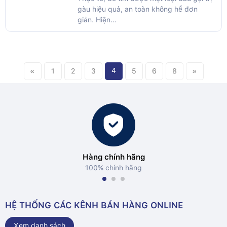
gàu hiệu quả, an toàn không hề đơn
giản. Hiện...
4
«
1
2
3
5
6
8
»
Hàng chính hãng
100% chính hãng
HỆ THỐNG CÁC KÊNH BÁN HÀNG ONLINE
Xem danh sách