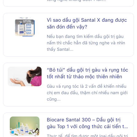
Vì sao dầu gội Santal X đang được
săn đón đến vậy?
Nếu bạn đang tìm kiếm dầu gội trị gàu
nấm thì chắc hẳn đã từng nghe và nhìn
thấy Santal...
“Bỏ túi” dầu gội trị gàu và rụng tóc
tốt nhất từ thảo mộc thiên nhiên
Gàu và rụng tóc là 2 vấn đề khiến nhiều
chị em đau đầu, thậm chí nhiều nam giới
cũng...
Biocare Santal 300 – Dầu gội trị
gàu Top 1 với công thức cải tiến từ
thảo dược
Thực tế, để tìm được một loại dầu gội trị