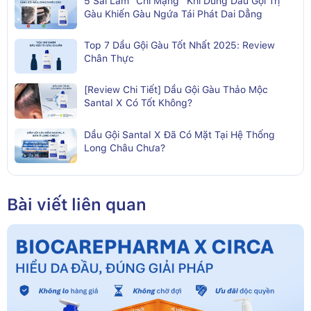
5 Sai Lầm “Chí Mạng” Khi Dùng Dầu Gội Trị
Gàu Khiến Gàu Ngứa Tái Phát Dai Dẳng
Top 7 Dầu Gội Gàu Tốt Nhất 2025: Review
Chân Thực
[Review Chi Tiết] Dầu Gội Gàu Thảo Mộc
Santal X Có Tốt Không?
Dầu Gội Santal X Đã Có Mặt Tại Hệ Thống
Long Châu Chưa?
Bài viết liên quan