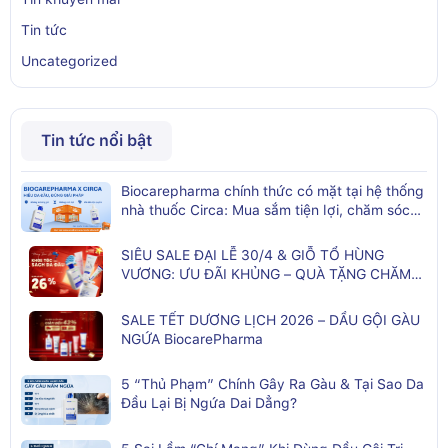
Tin tức
Uncategorized
Tin tức nổi bật
Biocarepharma chính thức có mặt tại hệ thống
nhà thuốc Circa: Mua sắm tiện lợi, chăm sóc
da đầu kịp thời
SIÊU SALE ĐẠI LỄ 30/4 & GIỖ TỔ HÙNG
VƯƠNG: ƯU ĐÃI KHỦNG – QUÀ TẶNG CHĂM
SÓC TÓC TOÀN DIỆN
SALE TẾT DƯƠNG LỊCH 2026 – DẦU GỘI GÀU
NGỨA BiocarePharma
5 “Thủ Phạm” Chính Gây Ra Gàu & Tại Sao Da
Đầu Lại Bị Ngứa Dai Dẳng?