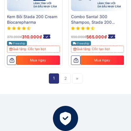
Kem Bôi Stada 200 Cream
Combo Santal 300
Biocarepharma
Shampoo, Stada 200
Cream Hỗ Trợ Gàu – Ngứa
310.000₫
565.000₫
370.000₫
690.000₫
Freeship
Freeship
Quà tặng: Cốc tạo bọt
Quà tặng: Cốc tạo bọt
Mua ngay
Mua ngay
1
2
»