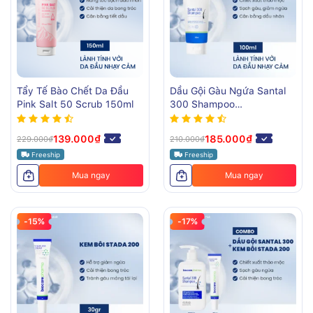
Tẩy Tế Bào Chết Da Đầu
Dầu Gội Gàu Ngứa Santal
Pink Salt 50 Scrub 150ml
300 Shampoo
BiocarePharma 100ml
139.000₫
185.000₫
229.000₫
210.000₫
Freeship
Freeship
Mua ngay
Mua ngay
-15%
-17%