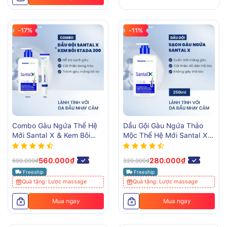
-17%
-11%
Combo Gàu Ngứa Thế Hệ
Dầu Gội Gàu Ngứa Thảo
Mới Santal X & Kem Bôi
Mộc Thế Hệ Mới Santal X –
Stada 200
250 ML
560.000₫
280.000₫
690.000₫
320.000₫
Freeship
Freeship
Quà tặng: Lược massage
Quà tặng: Lược massage
Mua ngay
Mua ngay