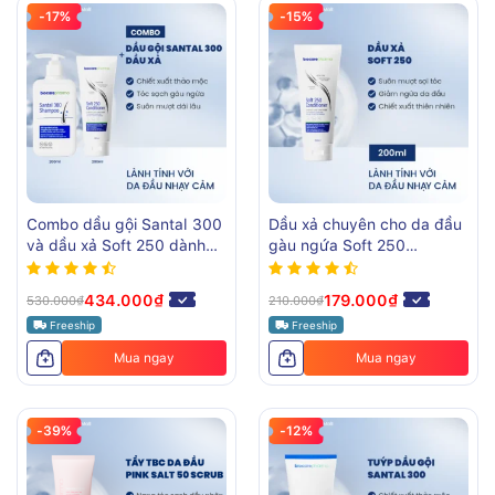
-17%
-15%
Combo dầu gội Santal 300
Dầu xả chuyên cho da đầu
và dầu xả Soft 250 dành
gàu ngứa Soft 250
cho tóc gàu ngứa
Conditioner
434.000₫
179.000₫
530.000₫
210.000₫
Freeship
Freeship
Mua ngay
Mua ngay
-39%
-12%