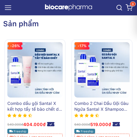
0
Sản phẩm
-26%
-17%
Combo dầu gội Santal X
Combo 2 Chai Dầu Gội Gàu
kết hợp tẩy tế bào chết da
Ngứa Santal X Shampoo
đầu Pink Salt 50 Scrub
BiocarePharma
Biocarepharma
404.000₫
519.000₫
549.000₫
640.000₫
Freeship
Freeship