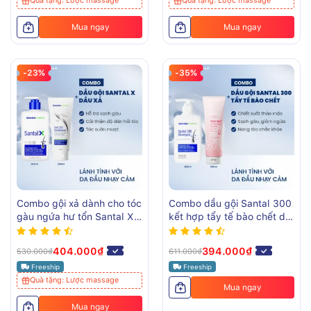
Quà tặng: Lược massage
Quà tặng: Lược massage
Mua ngay
Mua ngay
-23%
-35%
Combo gội xả dành cho tóc
Combo dầu gội Santal 300
gàu ngứa hư tổn Santal X
kết hợp tẩy tế bào chết da
và Soft 250 BiocarePharma
đầu Pink Salt 50 Scrub
BiocarePharma
404.000₫
394.000₫
530.000₫
611.000₫
Freeship
Freeship
Quà tặng: Lược massage
Mua ngay
Mua ngay