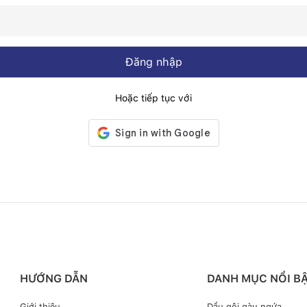
Đăng nhập
Hoặc tiếp tục với
HƯỚNG DẪN
DANH MỤC NỔI B
Giới thiệu
Dầu gội gàu ngứa