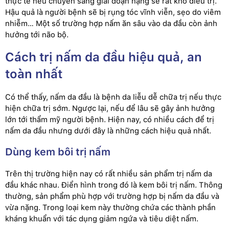
thực tế nếu chuyển sang giai đoạn nặng sẽ rất khó điều trị.
Hậu quả là người bệnh sẽ bị rụng tóc vĩnh viễn, sẹo do viêm
nhiễm… Một số trường hợp nấm ăn sâu vào da đầu còn ảnh
hưởng tới não bộ.
Cách trị nấm da đầu hiệu quả, an
toàn nhất
Có thể thấy, nấm da đầu là bệnh da liễu dễ chữa trị nếu thực
hiện chữa trị sớm. Ngược lại, nếu để lâu sẽ gây ảnh hưởng
lớn tới thẩm mỹ người bệnh. Hiện nay, có nhiều cách để trị
nấm da đầu nhưng dưới đây là những cách hiệu quả nhất.
Dùng kem bôi trị nấm
Trên thị trường hiện nay có rất nhiều sản phẩm trị nấm da
đầu khác nhau. Điển hình trong đó là kem bôi trị nấm. Thông
thường, sản phẩm phù hợp với trường hợp bị nấm da đầu và
vừa nặng. Trong loại kem này thường chứa các thành phần
kháng khuẩn với tác dụng giảm ngứa và tiêu diệt nấm.