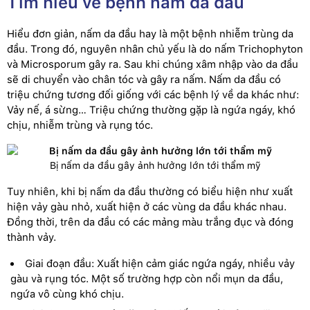
Tìm hiểu về bệnh nấm da đầu
Hiểu đơn giản, nấm da đầu hay là một bệnh nhiễm trùng da
đầu. Trong đó, nguyên nhân chủ yếu là do nấm Trichophyton
và Microsporum gây ra. Sau khi chúng xâm nhập vào da đầu
sẽ di chuyển vào chân tóc và gây ra nấm. Nấm da đầu có
triệu chứng tương đối giống với các bệnh lý về da khác như:
Vảy nế, á sừng… Triệu chứng thường gặp là ngứa ngáy, khó
chịu, nhiễm trùng và rụng tóc.
Bị nấm da đầu gây ảnh hưởng lớn tới thẩm mỹ
Tuy nhiên, khi bị nấm da đầu thường có biểu hiện như xuất
hiện vảy gàu nhỏ, xuất hiện ở các vùng da đầu khác nhau.
Đồng thời, trên da đầu có các mảng màu trắng đục và đóng
thành vảy.
Giai đoạn đầu: Xuất hiện cảm giác ngứa ngáy, nhiều vảy
gàu và rụng tóc. Một số trường hợp còn nổi mụn da đầu,
ngứa vô cùng khó chịu.