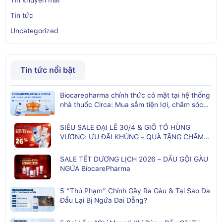
Tin khuyến mãi
Tin tức
Uncategorized
Tin tức nổi bật
Biocarepharma chính thức có mặt tại hệ thống
nhà thuốc Circa: Mua sắm tiện lợi, chăm sóc
da đầu kịp thời
SIÊU SALE ĐẠI LỄ 30/4 & GIỖ TỔ HÙNG
VƯƠNG: ƯU ĐÃI KHỦNG – QUÀ TẶNG CHĂM
SÓC TÓC TOÀN DIỆN
SALE TẾT DƯƠNG LỊCH 2026 – DẦU GỘI GÀU
NGỨA BiocarePharma
5 “Thủ Phạm” Chính Gây Ra Gàu & Tại Sao Da
Đầu Lại Bị Ngứa Dai Dẳng?