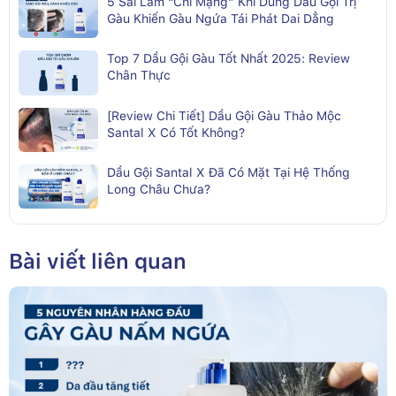
5 Sai Lầm “Chí Mạng” Khi Dùng Dầu Gội Trị
Gàu Khiến Gàu Ngứa Tái Phát Dai Dẳng
Top 7 Dầu Gội Gàu Tốt Nhất 2025: Review
Chân Thực
[Review Chi Tiết] Dầu Gội Gàu Thảo Mộc
Santal X Có Tốt Không?
Dầu Gội Santal X Đã Có Mặt Tại Hệ Thống
Long Châu Chưa?
Bài viết liên quan