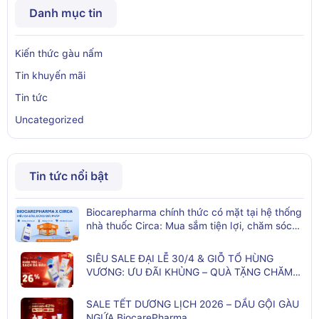
Danh mục tin
Kiến thức gàu nấm
Tin khuyến mãi
Tin tức
Uncategorized
Tin tức nổi bật
Biocarepharma chính thức có mặt tại hệ thống
nhà thuốc Circa: Mua sắm tiện lợi, chăm sóc
da đầu kịp thời
SIÊU SALE ĐẠI LỄ 30/4 & GIỖ TỔ HÙNG
VƯƠNG: ƯU ĐÃI KHỦNG – QUÀ TẶNG CHĂM
SÓC TÓC TOÀN DIỆN
SALE TẾT DƯƠNG LỊCH 2026 – DẦU GỘI GÀU
NGỨA BiocarePharma