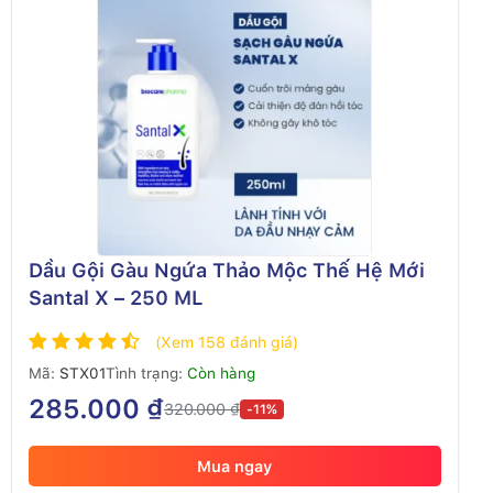
Dầu Gội Gàu Ngứa Thảo Mộc Thế Hệ Mới
Santal X – 250 ML
(Xem 158 đánh giá)
Mã:
STX01
Tình trạng:
Còn hàng
285.000 ₫
320.000 ₫
-11%
Mua ngay