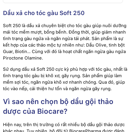
Dầu xả cho tóc gàu Soft 250
Soft 250 là dầu xả chuyên biệt cho tóc gàu giúp nuôi dưỡng
mái tóc mềm mượt, bồng bềnh. Đồng thời, giúp giảm nhanh
tình trạng gàu ngứa và ngăn ngừa tái phát. Sản phẩm là sự
kết hợp của các thảo mộc tự nhiên như: Dầu Olive, tinh bột
Guar, Biotin… Cùng với đó là hoạt chất ngăn ngừa gàu ngứa
Piroctone Olamine.
Sử dụng dầu xả Soft 250 cực kỳ phù hợp với tóc gàu, nhất là
tình trạng tóc gàu bị khô xơ, gãy rụng. Sản phẩm giúp làm
mềm sợi tóc, ngăn ngừa khô xơ nhanh chóng. Qua đó, giúp
tóc vào nếp, cải thiện hư tổn và ngăn ngừa gãy rụng.
Vì sao nên chọn bộ dầu gội thảo
dược của Biocare?
Hiện nay, trên thị trường có rất nhiều bộ dầu gội thảo dược
khác nhau. Tuy nhiên, bộ đôi từ BiocarePharma được đánh