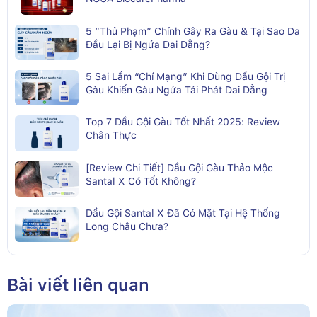
5 “Thủ Phạm” Chính Gây Ra Gàu & Tại Sao Da
Đầu Lại Bị Ngứa Dai Dẳng?
5 Sai Lầm “Chí Mạng” Khi Dùng Dầu Gội Trị
Gàu Khiến Gàu Ngứa Tái Phát Dai Dẳng
Top 7 Dầu Gội Gàu Tốt Nhất 2025: Review
Chân Thực
[Review Chi Tiết] Dầu Gội Gàu Thảo Mộc
Santal X Có Tốt Không?
Dầu Gội Santal X Đã Có Mặt Tại Hệ Thống
Long Châu Chưa?
Bài viết liên quan